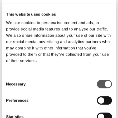
Telefon *
This website uses cookies
We use cookies to personalise content and ads, to
Mobile
provide social media features and to analyse our traffic.
We also share information about your use of our site with
our social media, advertising and analytics partners who
E-Mail *
may combine it with other information that you’ve
provided to them or that they’ve collected from your use
of their services.
* Pflichtfelder
Consent
Hiermit akzeptiere ich die
Necessary
Selection
Datenschutzbestimmungen
. Die angegebenen Daten
dürfen zur Bearbeitung verwendet werden. *
Preferences
Captcha *
Statistics