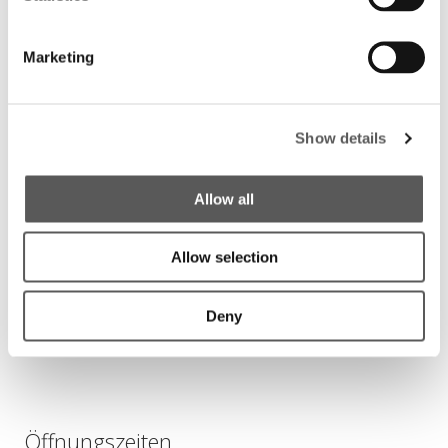
Marketing
SENDEN
Kontakt
Show details
Moto Graubünden AG
Untere Industrie 8
Allow all
7304 Maienfeld
Allow selection
Tel: 081 300 36 36
Fax: 081 300 36 39
E-Mail
Deny
Routenplan
Öffnungszeiten